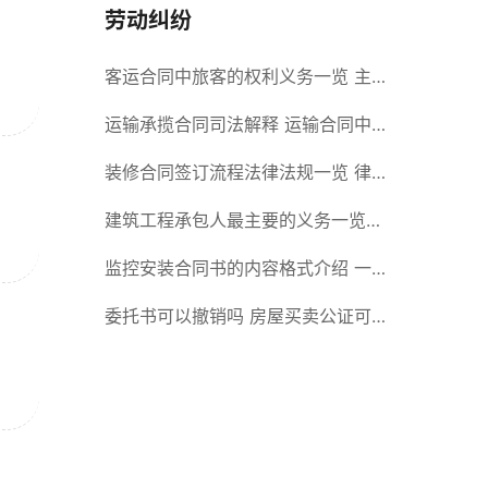
劳动纠纷
客运合同中旅客的权利义务一览 主
要包括这些内容
运输承揽合同司法解释 运输合同中
承运人的义务有哪些
装修合同签订流程法律法规一览 律
师解答
建筑工程承包人最主要的义务一览
承包合同内容介绍
监控安装合同书的内容格式介绍 一
般包括这些条款
委托书可以撤销吗 房屋买卖公证可
否撤销