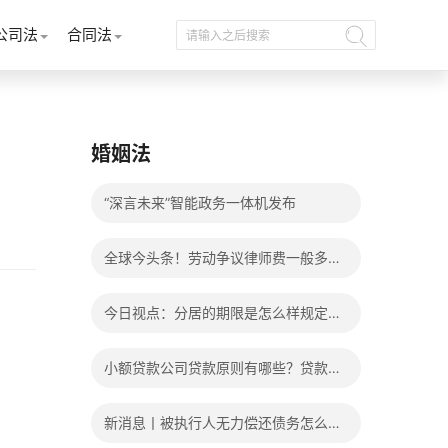
公司法
合同法
婚姻法
“深言未来”智能政务一体机发布
全球今头条！劳动争议律师费一般多少
钱？发生劳动争议如何算工资？
今日视点：分居的期限是怎么样规定
的？写分居协议如何才能有效？
小额贷款公司贷款原则有哪些？贷款不
还有什么后果？
新消息丨被执行人无力偿还债务怎么