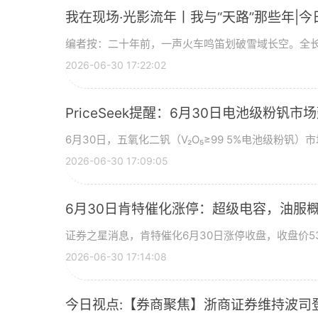
我在现场·光影流年丨我与“天路”那些年|今
编者按：二十年前，一声火车鸣笛划破雪域长空。全长
2026-06-30 17:22:02
PriceSeek提醒：6月30日电池级粉钒
6月30日，五氧化二钒（V₂O₅≥99 5%电池级粉钒）市
2026-06-30 17:09:05
6月30日肯特催化涨停：超级电容，油服
证券之星消息，肯特催化6月30日涨停收盘，收盘价53
2026-06-30 17:14:08
今日视点:【券商聚焦】浙商证券维持波司登(