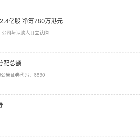
发2.4亿股 净筹780万港元
日，公司与认购人订立认购
润分配总额
公告证券代码：6880
券