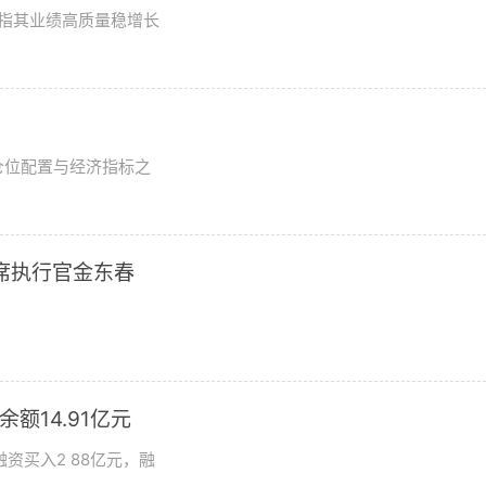
评级指其业绩高质量稳增长
？
仓位配置与经济指标之
席执行官金东春
额14.91亿元
资买入2 88亿元，融