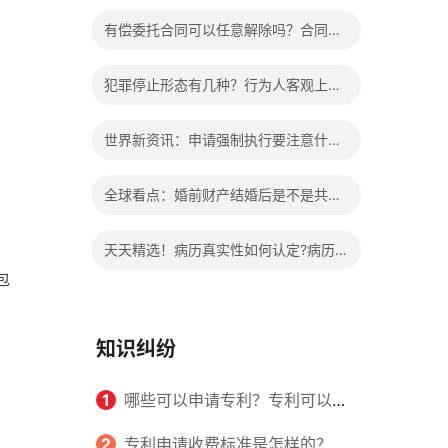
办?被执行人信息多久可以消除?
有偿委托合同可以任意解除吗？合同无
效的处理看这里|热门看点
犯罪停止形态有几种？行为人客观上实
施了中止犯罪的行为指的是什么？
世界新资讯：申请强制执行要注意什么
申请法院强制执行的费用由谁出？
全球看点：婚前财产结婚后是不是共同
财产？婚前财产婚后产生的收益如何分
天天精选！病历真实性如何认定?病历
割？
包
书写规范是怎样的？
知识纠纷
1
哪些可以申请专利？专利可以同
时多个人一起申请吗？
2
专利申请收费标准是怎样的？申