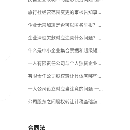
对隐形债务问题应该如何解决？
旅行社经营范围变更的审核告知事项
旅游业的发展现状和趋势
企业无常加班是否可以匿名举报？强
制加班公司没有加班费怎么办？
企业清理欠款时应注意什么问题？企
业短期借款需要注意哪些事项？
什么是中小企业集合票据和超级短期
融资券？一起来了解一下吧！
一人有限责任公司与个人独资企业的
区别 这些知识你都知道吗？
有限责任公司股权转让具体有哪些形
式？来了解下这五种形式
一人公司设立时应当注意的问题 一
人公司的特征
公司股东之间股权转让计税基础怎么
确认？公司股东之间的股权转让要符
合什么要件？
合同法