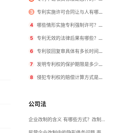
请不同类型的专利所需要的钱不同
3
专利实施许可合同让与人有哪些
主要义务？专利实施许可合同与专利
4
哪些情形实施专利强制许可？专
许可合同有什么区别？
利强制许可的前提条件是什么？
5
专利无效的法律后果有哪些？专
利的无效情形有哪些？
6
专利驳回复审具体有多长时间？
哪些情况下专利申请可能被驳回？
7
发明专利权的保护期限是多少
年？非专利发明人是否有专利申请
8
侵犯专利权的赔偿计算方式是什
权？
么？侵犯专利权的诉讼时效为多长时
间？
公司法
企业改制的含义 有哪些方式？改制
后国企员工属于什么性质？
民营企业改制中的隐形债务问题 面